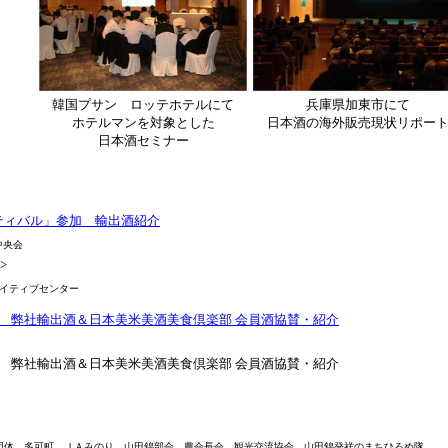
韓国プサン ロッテホテルにて
兵庫県加東市にて
ホテルマンを対象とした
日本酒の海外販売現状リポー
日本酒セミナー
ティバル」参加 輸出酒紹介
会中央会
>
ティブセンター
ル 弊社輸出酒＆日本美米美酒美食倶楽部 会員酒協賛・紹介
ル 弊社輸出酒＆日本美米美酒美食倶楽部 会員酒協賛・紹介
団体 多可町、ＪＡみのり、山田錦部会、農会長会、観光交流協会、山田錦発祥のまちひろめ隊