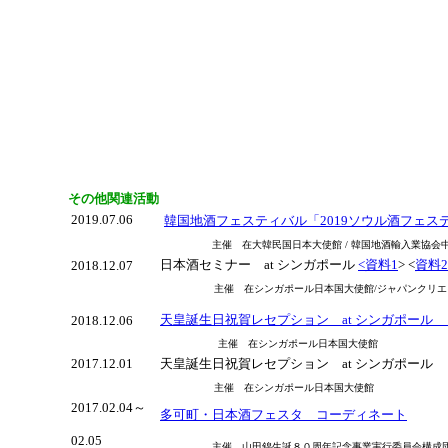
その他関連活動
2019.07.06
韓国地酒フェスティバル「2019ソウル酒フェス
主催 在大韓民国日本大使館 / 韓国地酒輸入業協
日本酒セミナー at シンガポール
<資料1
> <
資料2
2018.12.07
主催 在シンガポール日本国大使館/ジャパンクリエイ
天皇誕生日祝賀レセプション at シンガポー
2018.12.06
主催 在シンガポール日本国大使館
2017.12.01
天皇誕生日祝賀レセプション at シンガポー
主催 在シンガポール日本国大使館
2017.02.04～
多可町・日本酒フェスタ コーディネート
02.05
主催 山田錦生誕８０周年記念事業実行委員会構成