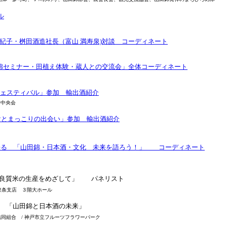
ル
紀子・桝田酒造社長（富山 満寿泉)対談 コーディネート
山田錦セミナー・田植え体験・蔵人との交流会」全体コーディネート
フェスティバル」参加 輸出酒紹介
中央会
けとまっこりの出会い」参加 輸出酒紹介
語る 「山田錦・日本酒・文化 未来を語ろう！」 コーディネート
る良質米の生産をめざして」 パネリスト
東条支店 ３階大ホール
 「山田錦と日本酒の未来」
組合 / 神戸市立フルーツフラワーパーク