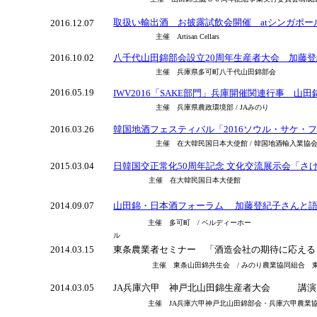
取扱い輸出酒 お披露試飲会開催 at
シンガポー
2016.12.07
主催 Artisan Cellars
2016.10.02
八千代山田錦部会設立20周年生産者大会 加藤登
主催 兵庫県多可町八千代山田錦部会
2016.05.19
IWV2016「SAKE部門」兵庫開催関連行事 
主催 兵庫県農政環境部 / JAみのり
2016.03.26
韓国地酒フェスティバル「2016ソウル・サケ・
主催 在大韓民国日本大使館 / 韓国地酒輸入業協会
2015.03.04
日韓国交正常化
50
周年記念 文化交流展示会「さ
主催 在大韓民国日本大使館
2014.09.07
山田錦・日本酒フォーラム 加藤登紀子さんと
主催 多可町 / ベルディーホー
ル
2014.03.15
東条農業者セミナー 「酒造会社の期待に応え
主催 東条山田錦共生会 / みのり農業協同組合 
2014.03.05
JA兵庫六甲 神戸北山田錦生産者大会 講演
主催 JA兵庫六甲神戸北山田錦部会・兵庫六甲農業協同