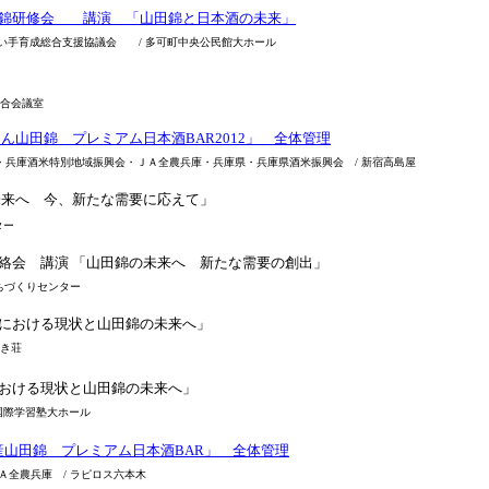
田錦研修会 講演 「山田錦と日本酒の未来」
い手育成総合支援協議会 / 多可町中央公民館大ホール
合会議室
ん山田錦 プレミアム日本酒BAR2012」 全体管理
酒米特別地域振興会・ＪＡ全農兵庫・兵庫県・兵庫県酒米振興会 / 新宿高島屋
来へ 今、新たな需要に応えて」
ター
絡会 講演 「山田錦の未来へ 新たな需要の創出」
づくりセンター
における現状と山田錦の未来へ」
ろき荘
おける現状と山田錦の未来へ」
国際学習塾大ホール
産山田錦 プレミアム日本酒BAR」 全体管理
農兵庫 / ラピロス六本木