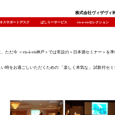
株式会社ヴィザヴィ
ネスサポートデスク
ぱしりーサービス
vis-à-visセレクション
に、ただ今
＜vis-à-vis神戸＞
では常設の＜日本酒セミナー＞を準
い時をお過ごしいただくための 「楽しく本気な」 試飲付セミ